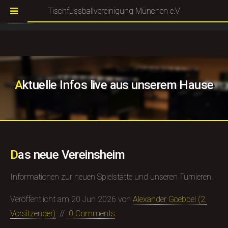
Tischfussballvereinigung München e.V
For a better user experience this website use cookies.
More
I agree
Information
Aktuelle Infos live aus unserem Hause
Das neue Vereinsheim
Informationen zur neuen Spielstätte und unseren Turnieren.
Veröffentlicht am
20 Jun 2026
von
Alexander Goebbel (​2.
Vorsitzender)
//
0 Comments