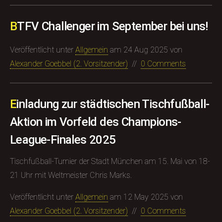
BTFV Challenger im September bei uns!
Veröffentlicht unter
Allgemein
am
24 Aug 2025
von
Alexander Goebbel (​2. Vorsitzender)
//
0 Comments
Einladung zur städtischen Tischfußball-
Aktion im Vorfeld des Champions-
League-Finales 2025
Tischfußball-Turnier der Stadt München am 15. Mai von 18-
21 Uhr mit Weltmeister Chris Marks.
Veröffentlicht unter
Allgemein
am
12 May 2025
von
Alexander Goebbel (​2. Vorsitzender)
//
0 Comments