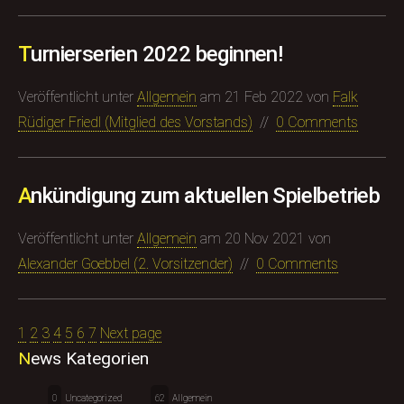
Turnierserien 2022 beginnen!
Veröffentlicht unter
Allgemein
am
21 Feb 2022
von
Falk
Rüdiger Friedl (Mitglied des Vorstands)
//
0 Comments
Ankündigung zum aktuellen Spielbetrieb
Veröffentlicht unter
Allgemein
am
20 Nov 2021
von
Alexander Goebbel (​2. Vorsitzender)
//
0 Comments
1
2
3
4
5
6
7
Next page
News Kategorien
0
Uncategorized
62
Allgemein