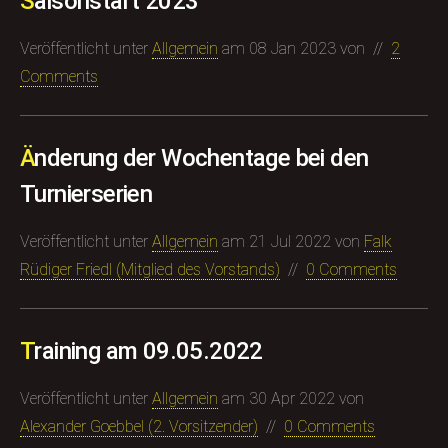
Saisonstart 2023
Veröffentlicht unter
Allgemein
am
08 Jan 2023
von
//
2
Comments
Änderung der Wochentage bei den
Turnierserien
Veröffentlicht unter
Allgemein
am
21 Jul 2022
von
Falk
Rüdiger Friedl (Mitglied des Vorstands)
//
0 Comments
Training am 09.05.2022
Veröffentlicht unter
Allgemein
am
30 Apr 2022
von
Alexander Goebbel (​2. Vorsitzender)
//
0 Comments