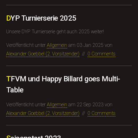
DYP Turnierserie 2025
Unsere DYP Turnierserie geht auch 2025 weiter!
Veröffentlicht unter
Allgemein
am
03 Jan 2025
von
Alexander Goebbel (​2. Vorsitzender)
//
0 Comments
TFVM und Happy Billard goes Multi-
Table
Veröffentlicht unter
Allgemein
am
22 Sep 2023
von
Alexander Goebbel (​2. Vorsitzender)
//
0 Comments